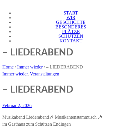
Skip
START
Gasthaus Schützen Endingen
Endingen
to
WIR
GESCHICHTE
content
BESONDERES
PLÄTZE
SCHÜTZEN
KONTAKT
– LIEDERABEND
Home
/
Immer wieder
/
– LIEDERABEND
Immer wieder
,
Veranstaltungen
– LIEDERABEND
Februar 2, 2026
Musikabend Liederabend🎶 Musikantenstammtisch 🎶
im Gasthaus zum Schützen Endingen