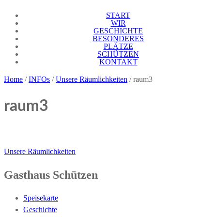
Skip
START
Gasthaus Schützen Endingen
Endingen
to
WIR
GESCHICHTE
content
BESONDERES
PLÄTZE
SCHÜTZEN
KONTAKT
Home
/
INFOs
/
Unsere Räumlichkeiten
/
raum3
raum3
Beitragsnavigation
Unsere Räumlichkeiten
Gasthaus Schützen
Speisekarte
Geschichte