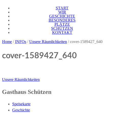
Skip
START
Gasthaus Schützen Endingen
Endingen
to
WIR
GESCHICHTE
content
BESONDERES
PLÄTZE
SCHÜTZEN
KONTAKT
Home
/
INFOs
/
Unsere Räumlichkeiten
/
cover-1589427_640
cover-1589427_640
Beitragsnavigation
Unsere Räumlichkeiten
Gasthaus Schützen
Speisekarte
Geschichte