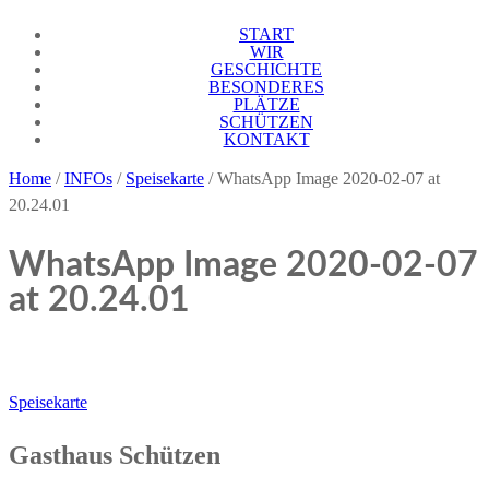
Skip
START
Gasthaus Schützen Endingen
Endingen
to
WIR
GESCHICHTE
content
BESONDERES
PLÄTZE
SCHÜTZEN
KONTAKT
Home
/
INFOs
/
Speisekarte
/
WhatsApp Image 2020-02-07 at
20.24.01
WhatsApp Image 2020-02-07
at 20.24.01
Beitragsnavigation
Speisekarte
Gasthaus Schützen