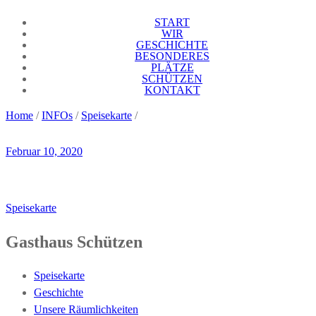
Skip
START
Gasthaus Schützen Endingen
Endingen
to
WIR
GESCHICHTE
content
BESONDERES
PLÄTZE
SCHÜTZEN
KONTAKT
Home
/
INFOs
/
Speisekarte
/
Februar 10, 2020
Beitragsnavigation
Speisekarte
Gasthaus Schützen
Speisekarte
Geschichte
Unsere Räumlichkeiten